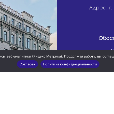
Адрес: г.
Обосо
село К
висы веб-аналитики (Яндекс Метрика). Продолжая работу, вы согла
Согласен
Политика конфиденциальности
Обособл