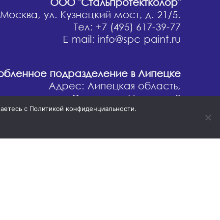
ООО "Стальпротектколор"
 Москва, ул. Кузнецкий мост, д. 21/5.
Тел: +7 (495) 617-39-77
E-mail: info@spc-paint.ru
бленное подразделение в Липецке
Адрес: Липецкая область,
осыревка, ул. Советская 61 а, стр .3
шаетесь с Политикой конфиденциальности.
енное подразделение в Череповце
Адрес: Вологодская область,
г. Череповец, Северное шоссе, 69